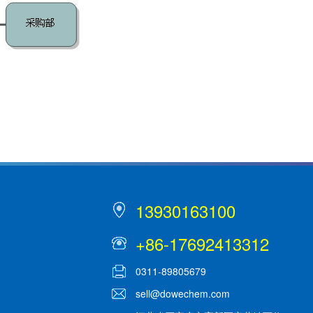
13930163100
+86-17692413312
0311-89805679
sell@dowechem.com