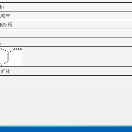
in
色粉末
g/纸板桶
化
中间体