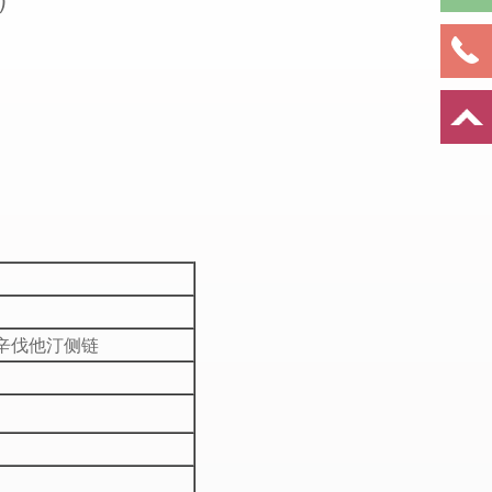
酯，辛伐他汀侧链