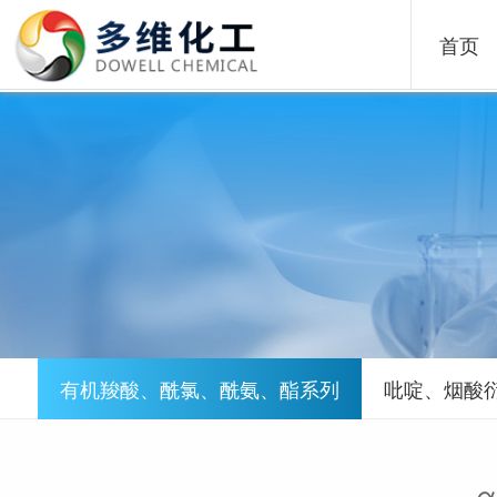
首页
有机羧酸、酰氯、酰氨、酯系列
吡啶、烟酸
α