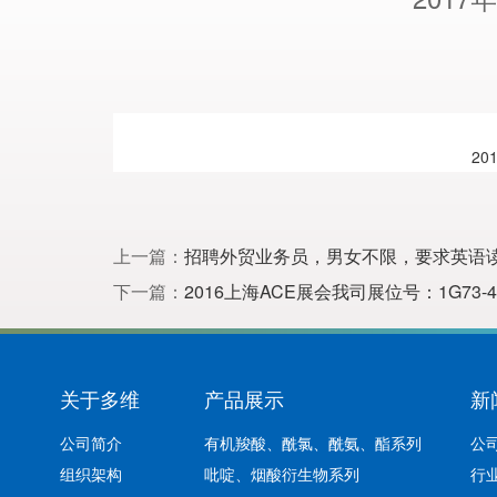
2
上一篇：
招聘外贸业务员，男女不限，要求英语
下一篇：
2016上海ACE展会我司展位号：1G73
关于多维
产品展示
新
公司简介
有机羧酸、酰氯、酰氨、酯系列
公
组织架构
吡啶、烟酸衍生物系列
行